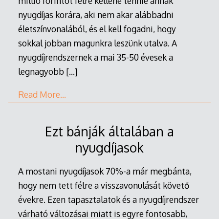
millió forintot félre kellene tennie annak
nyugdíjas korára, aki nem akar alábbadni
életszínvonalából, és el kell fogadni, hogy
sokkal jobban magunkra leszünk utalva. A
nyugdíjrendszernek a mai 35-50 évesek a
legnagyobb
[…]
Read More…
Ezt bánják általában a
nyugdíjasok
A mostani nyugdíjasok 70%-a már megbánta,
hogy nem tett félre a visszavonulását követő
évekre. Ezen tapasztalatok és a nyugdíjrendszer
várható változásai miatt is egyre fontosabb,