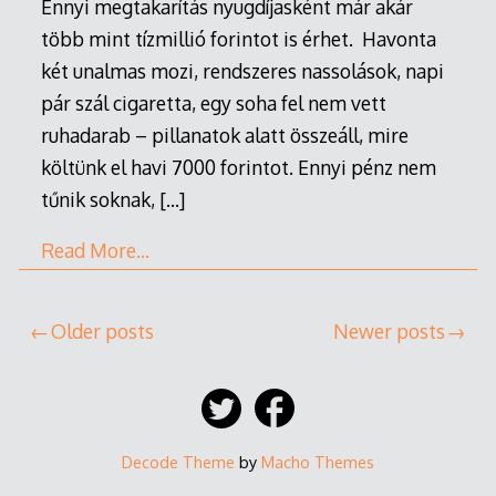
Ennyi megtakarítás nyugdíjasként már akár
több mint tízmillió forintot is érhet. Havonta
két unalmas mozi, rendszeres nassolások, napi
pár szál cigaretta, egy soha fel nem vett
ruhadarab – pillanatok alatt összeáll, mire
költünk el havi 7000 forintot. Ennyi pénz nem
tűnik soknak,
[…]
Read More…
Posts
Older posts
Newer posts
navigation
Decode Theme
by
Macho Themes