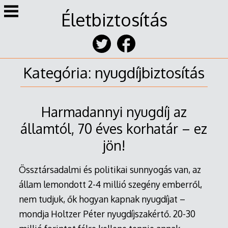
Skip
Életbiztosítás
to
content
Kategória:
nyugdíjbiztosítás
Harmadannyi nyugdíj az
államtól, 70 éves korhatár – ez
jön!
Össztársadalmi és politikai sunnyogás van, az
állam lemondott 2-4 millió szegény emberről,
nem tudjuk, ők hogyan kapnak nyugdíjat –
mondja Holtzer Péter nyugdíjszakértő. 20-30