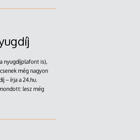
yugdíj
 nyugdíjplafont is),
incsenek még nagyon
 – írja a 24.hu.
mondott: lesz még