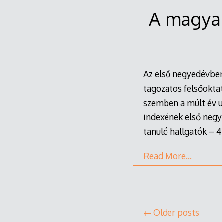
A magyar
Az első negyedévben
tagozatos felsőokta
szemben a múlt év ut
indexének első negy
tanuló hallgatók – 4
Read More…
Posts
Older posts