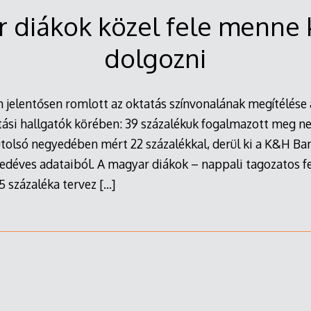
 diákok közel fele menne 
dolgozni
 jelentősen romlott az oktatás színvonalának megítélése
tási hallgatók körében: 39 százalékuk fogalmazott meg n
olsó negyedében mért 22 százalékkal, derül ki a K&H Bank
edéves adataiból. A magyar diákok – nappali tagozatos f
5 százaléka tervez
[…]