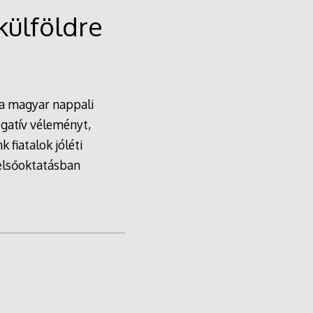
külföldre
 a magyar nappali
egatív véleményt,
 fiatalok jóléti
elsőoktatásban