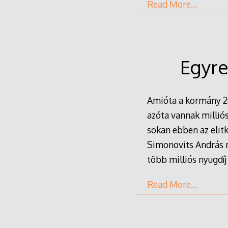
Read More…
Egyre
Amióta a kormány 2013
azóta vannak millió
sokan ebben az elitk
Simonovits András n
több milliós nyugdíj
Read More…