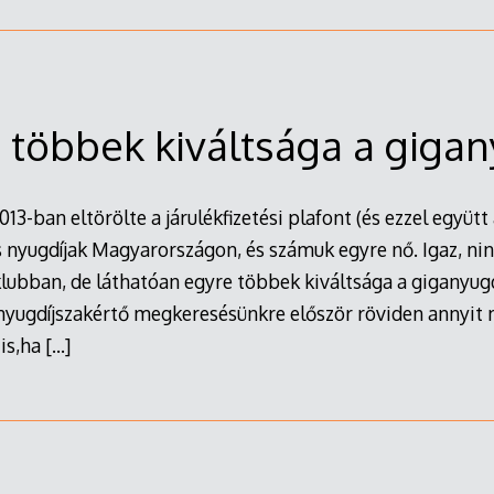
 többek kiváltsága a gigan
-ban eltörölte a járulékfizetési plafont (és ezzel együtt a
s nyugdíjak Magyarországon, és számuk egyre nő. Igaz, n
lubban, de láthatóan egyre többek kiváltsága a giganyugdíj
yugdíjszakértő megkeresésünkre először röviden annyit 
 is,ha
[…]