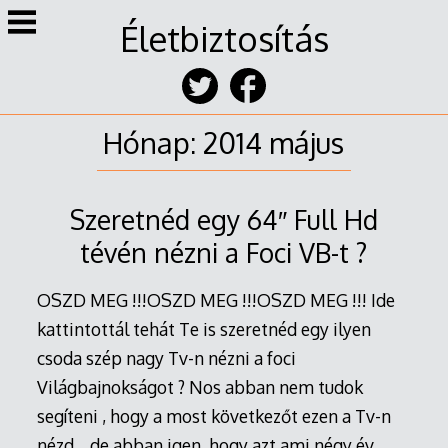
Skip
Életbiztosítás
to
content
Hónap:
2014 május
Szeretnéd egy 64″ Full Hd
tévén nézni a Foci VB-t ?
OSZD MEG !!!OSZD MEG !!!OSZD MEG !!! Ide
kattintottál tehát Te is szeretnéd egy ilyen
csoda szép nagy Tv-n nézni a foci
Világbajnokságot ? Nos abban nem tudok
segíteni , hogy a most következőt ezen a Tv-n
nézd , de abban igen ,hogy azt ami négy év