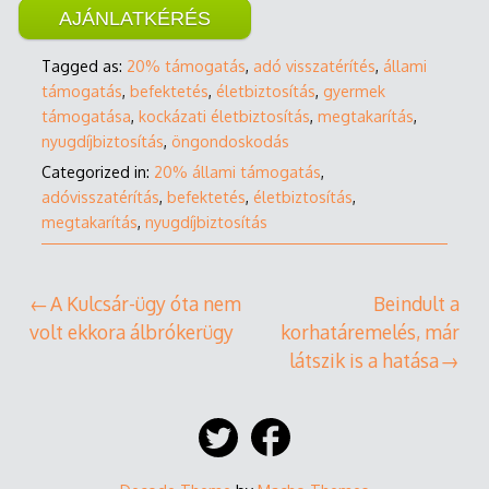
AJÁNLATKÉRÉS
Tagged as:
20% támogatás
,
adó visszatérítés
,
állami
támogatás
,
befektetés
,
életbiztosítás
,
gyermek
támogatása
,
kockázati életbiztosítás
,
megtakarítás
,
nyugdíjbiztosítás
,
öngondoskodás
Categorized in:
20% állami támogatás
,
adóvisszatérítás
,
befektetés
,
életbiztosítás
,
megtakarítás
,
nyugdíjbiztosítás
Bejegyzés
A Kulcsár-ügy óta nem
Beindult a
volt ekkora álbrókerügy
korhatáremelés, már
navigáció
látszik is a hatása