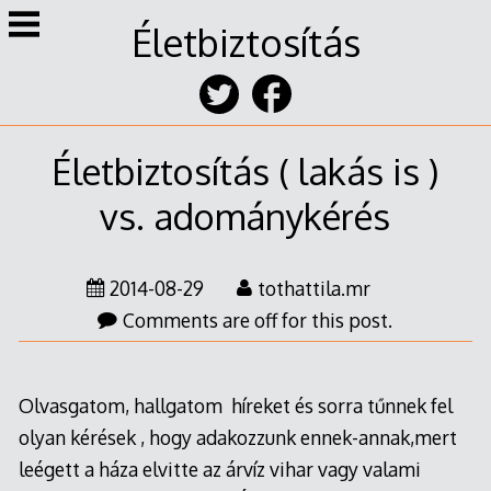
Skip
Életbiztosítás
to
content
Életbiztosítás ( lakás is )
vs. adománykérés
2014-
2014-08-29
tothattila.mr
10-
Comments are off for this post.
04
Olvasgatom, hallgatom híreket és sorra tűnnek fel
olyan kérések , hogy adakozzunk ennek-annak,mert
leégett a háza elvitte az árvíz vihar vagy valami