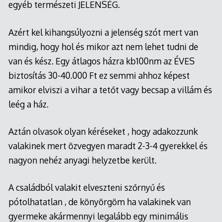
egyéb természeti JELENSÉG.
Azért kel kihangsúlyozni a jelenség szót mert van
mindig, hogy hol és mikor azt nem lehet tudni de
van és kész. Egy átlagos házra kb100nm az ÉVES
biztosítás 30-40.000 Ft ez semmi ahhoz képest
amikor elviszi a vihar a tetőt vagy becsap a villám és
leég a ház.
Aztán olvasok olyan kéréseket , hogy adakozzunk
valakinek mert özvegyen maradt 2-3-4 gyerekkel és
nagyon nehéz anyagi helyzetbe került.
A családból valakit elveszteni szőrnyű és
pótolhatatlan , de könyörgöm ha valakinek van
gyermeke akármennyi legalább egy minimális