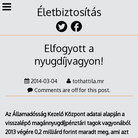
Skip
Életbiztosítás
to
content
Elfogyott a
nyugdíjvagyon!
2014-
2014-03-04
tothattila.mr
03-
Comments are off for this post.
04
Az Államadósság Kezelő Központ adatai alapján a
visszalépő magánnyugdíjpénztári tagok vagyonából
2013 végére 0,2 milliárd forint maradt meg, ami azt