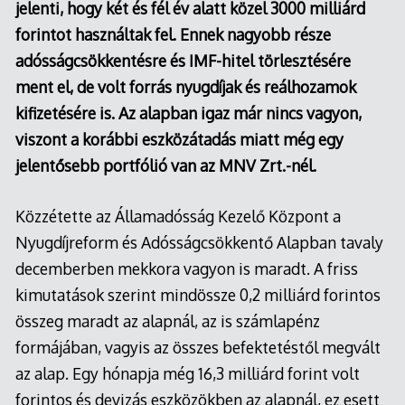
jelenti, hogy két és fél év alatt közel 3000 milliárd
forintot használtak fel. Ennek nagyobb része
adósságcsökkentésre és IMF-hitel törlesztésére
ment el, de volt forrás nyugdíjak és reálhozamok
kifizetésére is. Az alapban igaz már nincs vagyon,
viszont a korábbi eszközátadás miatt még egy
jelentősebb portfólió van az MNV Zrt.-nél.
Közzétette az Államadósság Kezelő Központ a
Nyugdíjreform és Adósságcsökkentő Alapban tavaly
decemberben mekkora vagyon is maradt. A friss
kimutatások szerint mindössze 0,2 milliárd forintos
összeg maradt az alapnál, az is számlapénz
formájában, vagyis az összes befektetéstől megvált
az alap. Egy hónapja még 16,3 milliárd forint volt
forintos és devizás eszközökben az alapnál, ez esett