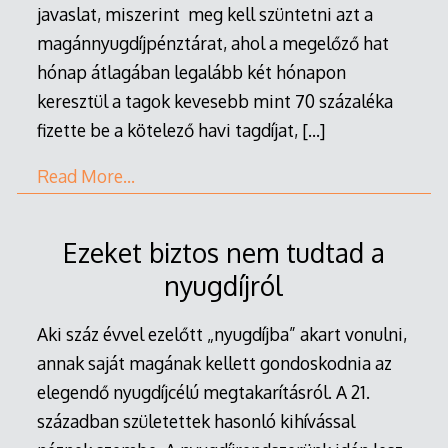
javaslat, miszerint meg kell szüntetni azt a
magánnyugdíjpénztárat, ahol a megelőző hat
hónap átlagában legalább két hónapon
keresztül a tagok kevesebb mint 70 százaléka
fizette be a kötelező havi tagdíjat,
[…]
Read More…
Ezeket biztos nem tudtad a
nyugdíjról
Aki száz évvel ezelőtt „nyugdíjba” akart vonulni,
annak saját magának kellett gondoskodnia az
elegendő nyugdíjcélú megtakarításról. A 21.
században születettek hasonló kihívással