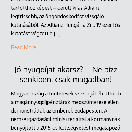
tartotthoz képest – derült ki az Allianz
legfrissebb, az öngondoskodást vizsgáló
kutatásából. Az Allianz Hungária Zrt. 19 ezer fős
kutatást végzett a
[…]
Read More…
Jó nyugdíjat akarsz? – Ne bízz
senkiben, csak magadban!
Magyarország a tüntetések szezonját éli. Utóbb
a magánnyugdíjpénztárak megszüntetése ellen
demonstráltak az emberek Budapesten. A
nemzetgazdasági miniszter által a kormánynak
benyújtott a 2015-ös költségvetést megalapozó