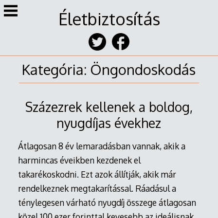
Skip
Életbiztosítás
to
content
Kategória:
Öngondoskodás
Százezrek kellenek a boldog,
nyugdíjas évekhez
Átlagosan 8 év lemaradásban vannak, akik a
harmincas éveikben kezdenek el
takarékoskodni. Ezt azok állítják, akik már
rendelkeznek megtakarítással. Ráadásul a
ténylegesen várható nyugdíj összege átlagosan
közel 100 ezer forinttal kevesebb az ideálisnak