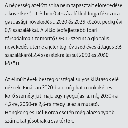
A népesség azelőtt soha nem tapasztalt elöregedése
a következő öt évben 0,4 százalékkal fogja fékezni a
gazdasági növekedést, 2020 és 2025 között pedig évi
0,9 százalékkal. A világ legfejlettebb ipari
társadalmait tömörítő OECD szerint a globális
növekedés üteme a jelenlegi évtized éves átlagos 3,6
százalékáról 2,4 százalékra lassul 2050 és 2060
között.
Az elmúlt évek bezzeg országai súlyos kilátások elé
néznek. Kínában 2020-ban még hat munkaképes
korú személy jut majd egy nyugdíjasra, míg 2030-ra
4,2-re, 2050-re 2,6-ra megy le ez a mutató.
Hongkong és Dél-Korea esetén még alacsonyabb
számokat jósolnak a szakértők.