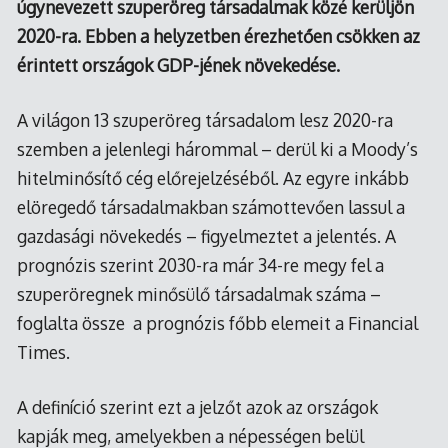
úgynevezett szuperöreg társadalmak közé kerüljön
2020-ra. Ebben a helyzetben érezhetően csökken az
érintett országok GDP-jének növekedése.
A világon 13 szuperöreg társadalom lesz 2020-ra
szemben a jelenlegi hárommal – derül ki a Moody’s
hitelminősítő cég előrejelzéséből. Az egyre inkább
elöregedő társadalmakban számottevően lassul a
gazdasági növekedés – figyelmeztet a jelentés. A
prognózis szerint 2030-ra már 34-re megy fel a
szuperöregnek minősülő társadalmak száma –
foglalta össze a prognózis főbb elemeit a Financial
Times.
A definíció szerint ezt a jelzőt azok az országok
kapják meg, amelyekben a népességen belül