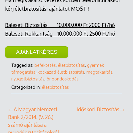
kérj életbiztosítási ajánlatot MOST !
Baleseti Biztosítás 10.000.000 Ft 2000 Ft/hó
Baleseti Rokkantság 10.000.000 Ft 2500 Ft/hó
AJÁNLATKÉRÉS
Tagged as:
befektetés
,
életbiztosítás
,
gyermek
támogatása
,
kockázati életbiztosítás
,
megtakarítás
,
nyugdíjbiztosítás
,
öngondoskodás
Categorized in:
életbiztosítás
Bejegyzés
A Magyar Nemzeti
Időskori Biztosítás
Bank 2/2014. (V. 26.)
navigáció
számú ajánlása a
nyugdíjbiztosításokról