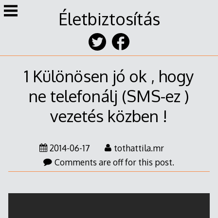
Skip
Életbiztosítás
to
content
1 Különösen jó ok , hogy
ne telefonálj (SMS-ez )
vezetés közben !
2014-
2014-06-17
tothattila.mr
06-
Comments are off for this post.
17