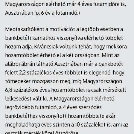
Magyarországon elérhető már 4 éves futamidőre is,
Ausztriában fix 6 év a futamidő.)
Megtakarítóként a motivációt a legtöbb esetben a
bankbetéti kamathoz viszonyítva elérhető többlet
hozam adja. Kíváncsiak voltunk tehát, hogy mekkora
hozamtöbblet érhető el a két országban. Mint az
alábbi ábrán látható Ausztriában már a bankbetét
felett 2,2 százalékos éves többlet is elegendő, hogy
tömegeket mozgasson meg, míg Magyarországon
6,8 százalékos éves hozamtöbblet is csak mérsékelt
lelkesedést vált ki. A Magyarországon elérhető
legrövidebb futamidő, a 4 éves szerződés
bankbetéthez viszonyított hozamtöbblete akár
meghaladhatja éves szinten a 10 százalékot is, ami az
osztrák mérték közel ötszöröse.