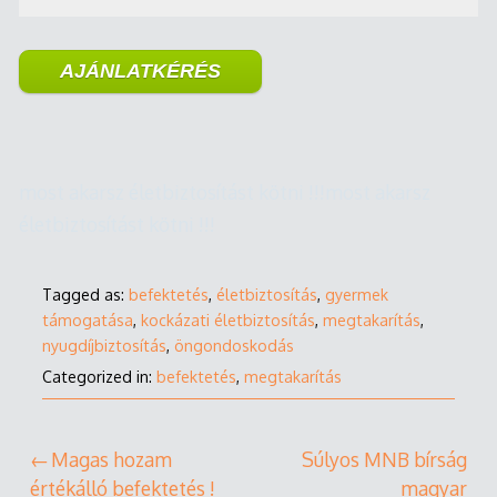
AJÁNLATKÉRÉS
most akarsz életbiztosítást kötni !!!
most akarsz
életbiztosítást kötni !!!
Tagged as:
befektetés
,
életbiztosítás
,
gyermek
támogatása
,
kockázati életbiztosítás
,
megtakarítás
,
nyugdíjbiztosítás
,
öngondoskodás
Categorized in:
befektetés
,
megtakarítás
Bejegyzés
Magas hozam
Súlyos MNB bírság
értékálló befektetés !
magyar