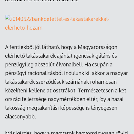
A fentiekből jól látható, hogy a Magyarországon
elérhető lakástakarék ajánlat igencsak gáláns és
pénzügyileg abszolút élvonalbeli. Ha csupán a
pénzügyi racionalitásból indulunk ki, akkor a magyar
lakástakarék szerződések számának rohamosan
közelíteni kellene az osztrákot. Természetesen a két
ország fejlettsége nagymértékben eltér, így a hazai
lakosság megtakarítási képessége is lényegesen
alacsonyabb.
Más kérdés, hogy a magyarok hagyományosan rövid