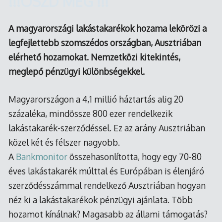
!!!
OSZD MEG !!!
A magyarországi lakástakarékok hozama lekörözi a
legfejlettebb szomszédos országban, Ausztriában
elérhető hozamokat. Nemzetközi kitekintés,
meglepő pénzügyi különbségekkel.
Magyarországon a 4,1 millió háztartás alig 20
százaléka, mindössze 800 ezer rendelkezik
lakástakarék-szerződéssel. Ez az arány Ausztriában
közel két és félszer nagyobb.
A
Bankmonitor
összehasonlította, hogy egy 70-80
éves lakástakarék múlttal és Európában is élenjáró
szerződésszámmal rendelkező Ausztriában hogyan
néz ki a lakástakarékok pénzügyi ajánlata. Több
hozamot kínálnak? Magasabb az állami támogatás?