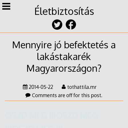
Skip
Életbiztosítás
to
content
Mennyire jó befektetés a
lakástakarék
Magyarországon?
2014-
2014-05-22
tothattila.mr
05-
Comments are off for this post.
31
OSZD MEG !!!
OSZD MEG