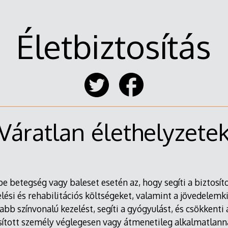
Életbiztosítás
Váratlan élethelyzete
pe betegség vagy baleset esetén az, hogy segíti a biztosí
elési és rehabilitációs költségeket, valamint a jövedelemki
bb színvonalú kezelést, segíti a gyógyulást, és csökkenti 
sított személy véglegesen vagy átmenetileg alkalmatlanná