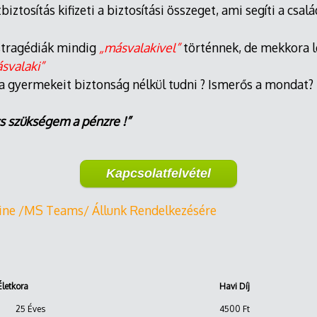
iztosítás kifizeti a biztosítási összeget, ami segíti a csal
,tragédiák mindig
„másvalakivel”
történnek, de mekkora l
svalaki”
ja gyermekeit biztonság nélkül tudni ? Ismerős a mondat?
s szükségem a pénzre !”
Kapcsolatfelvétel
ine /MS Teams/ Állunk Rendelkezésére
sított Életkora
Havi Díj
25 Éves
4500 Ft