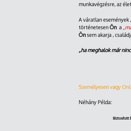
munkavégzésre, az életb
A váratlan események 
történetesen
Ön
a
„má
Ön
sem akarja , család
„ha meghalok már ninc
Személyesen vagy Onl
Néhány Példa:
Bizto