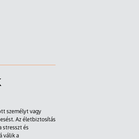
k
tott személyt vagy
esést. Az életbiztosítás
a stresszt és
 válik a