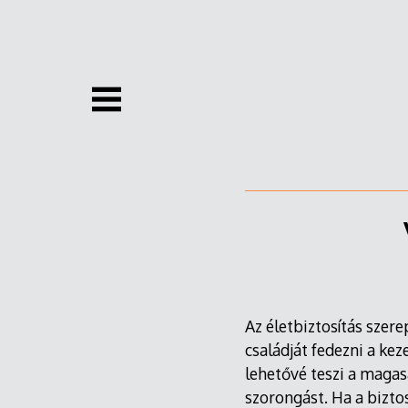
Skip
to
content
Az életbiztosítás szere
családját fedezni a kez
lehetővé teszi a magasa
szorongást. Ha a bizto